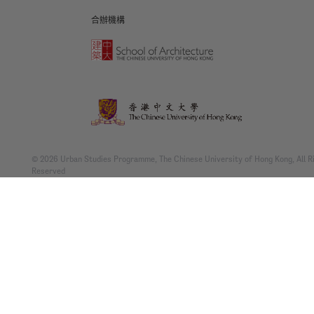
合辦機構
© 2026 Urban Studies Programme, The Chinese University of Hong Kong, All R
Reserved